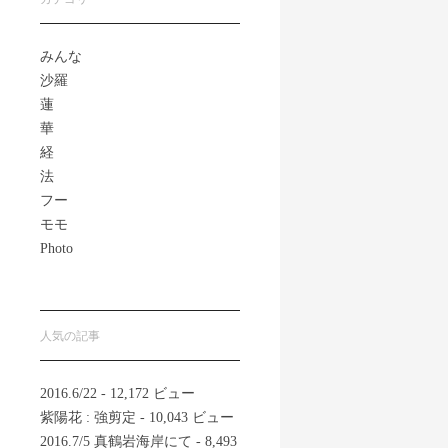
みんな
沙羅
蓮
華
経
法
フー
モモ
Photo
人気の記事
2016.6/22
- 12,172 ビュー
紫陽花 : 強剪定
- 10,043 ビュー
2016.7/5 真鶴岩海岸にて
- 8,493