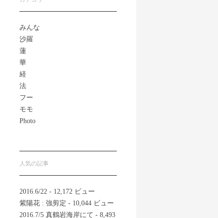
みんな
沙羅
蓮
華
経
法
フー
モモ
Photo
人気の記事
2016.6/22
- 12,172 ビュー
紫陽花 : 強剪定
- 10,044 ビュー
2016.7/5 真鶴岩海岸にて
- 8,493