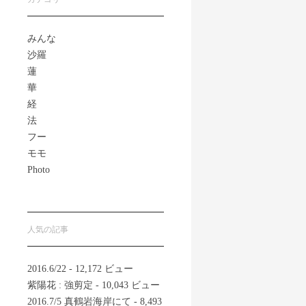
みんな
沙羅
蓮
華
経
法
フー
モモ
Photo
人気の記事
2016.6/22
- 12,172 ビュー
紫陽花 : 強剪定
- 10,043 ビュー
2016.7/5 真鶴岩海岸にて
- 8,493