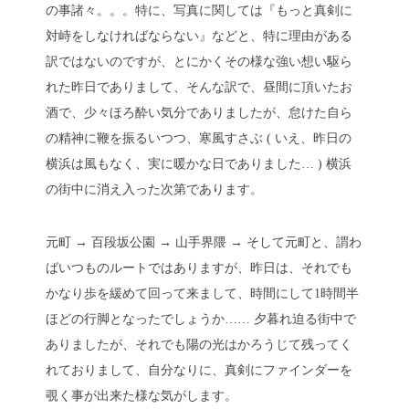
の事諸々。。。特に、写真に関しては『もっと真剣に
対峙をしなければならない』などと、特に理由がある
訳ではないのですが、とにかくその様な強い想い駆ら
れた昨日でありまして、そんな訳で、昼間に頂いたお
酒で、少々ほろ酔い気分でありましたが、怠けた自ら
の精神に鞭を振るいつつ、寒風すさぶ ( いえ、昨日の
横浜は風もなく、実に暖かな日でありました… ) 横浜
の街中に消え入った次第であります。
元町 → 百段坂公園 → 山手界隈 → そして元町と、謂わ
ばいつものルートではありますが、昨日は、それでも
かなり歩を緩めて回って来まして、時間にして1時間半
ほどの行脚となったでしょうか…… 夕暮れ迫る街中で
ありましたが、それでも陽の光はかろうじて残ってく
れておりまして、自分なりに、真剣にファインダーを
覗く事が出来た様な気がします。