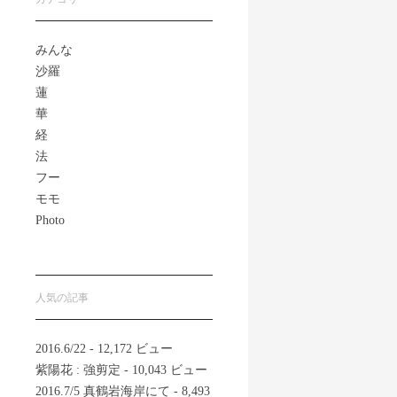
みんな
沙羅
蓮
華
経
法
フー
モモ
Photo
人気の記事
2016.6/22
- 12,172 ビュー
紫陽花 : 強剪定
- 10,043 ビュー
2016.7/5 真鶴岩海岸にて
- 8,493