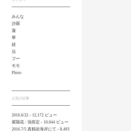
みんな
沙羅
蓮
華
経
法
フー
モモ
Photo
人気の記事
2016.6/22
- 12,172 ビュー
紫陽花 : 強剪定
- 10,044 ビュー
2016.7/5 真鶴岩海岸にて
- 8,493