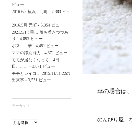
ビュー
2016.6/8 横浜 : 元町
- 7,383 ビュ
ー
2016.5月 元町
- 5,354 ビュー
2021.9/1 : 華… 落ち着きつつあ
り
- 4,893 ビュー
ボス….. 華
- 4,451 ビュー
ママの識別能力
- 4,371 ビュー
モモが居なくなって、4日
目。。。
- 3,871 ビュー
モモとレイコ… 2015.11/21,22の
出来事
- 3,531 ビュー
華の場合は、
アーカイブ
のんびり屋、
ア
ー