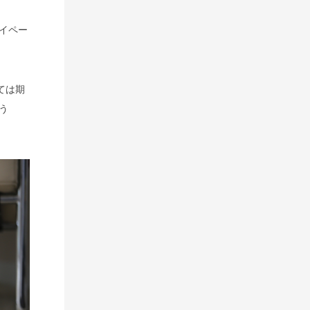
イペー
ては期
う