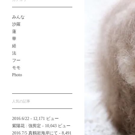
みんな
沙羅
蓮
華
経
法
フー
モモ
Photo
人気の記事
2016.6/22
- 12,171 ビュー
紫陽花 : 強剪定
- 10,043 ビュー
2016.7/5 真鶴岩海岸にて
- 8,491