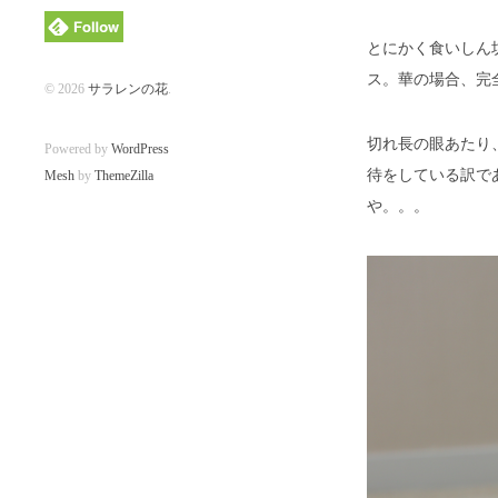
カ
イ
とにかく食いしん
ブ
ス。華の場合、完
© 2026
サラレンの花
.
切れ長の眼あたり
Powered by
WordPress
待をしている訳で
Mesh
by
ThemeZilla
や。。。