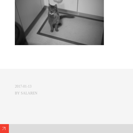
2017-01-13
BY
SALAREN
Expand/Collapse Footer