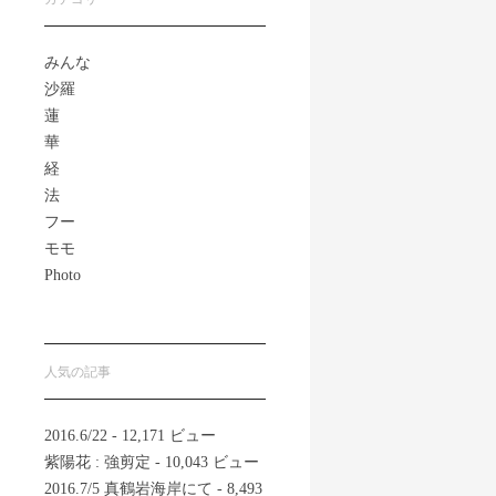
みんな
沙羅
蓮
華
経
法
フー
モモ
Photo
人気の記事
2016.6/22
- 12,171 ビュー
紫陽花 : 強剪定
- 10,043 ビュー
2016.7/5 真鶴岩海岸にて
- 8,493