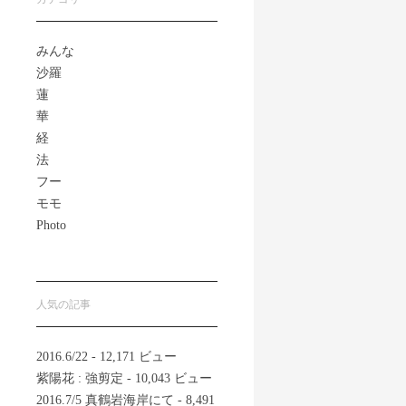
みんな
沙羅
蓮
華
経
法
フー
モモ
Photo
人気の記事
2016.6/22
- 12,171 ビュー
紫陽花 : 強剪定
- 10,043 ビュー
2016.7/5 真鶴岩海岸にて
- 8,491